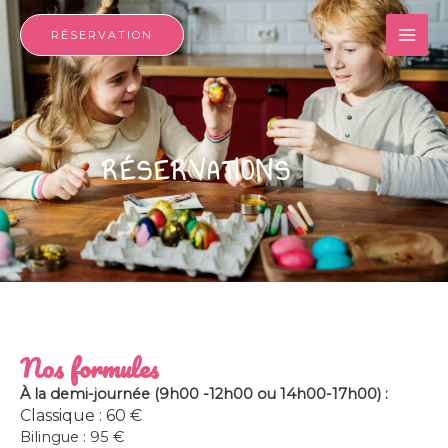
Aller
MAI
au
RÉSERVATION
contenu
ME
RÉSERVATIONS
Nos formules
À la demi-journée (9h00 -12h00 ou 14h00-17h00) :
Classique : 60 €
Bilingue : 95 €