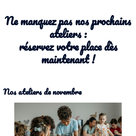
Ne manquez pas nos prochains
ateliers :
réservez votre place dès
maintenant !
Nos ateliers de novembre