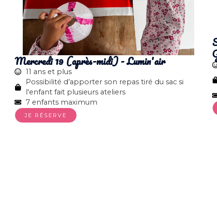
S
G
Mercredi 19 (après-midi) - Lumin'air
11 ans et plus
Possibilité d’apporter son repas tiré du sac si
l'enfant fait plusieurs ateliers
7 enfants maximum
JE RÉSERVE