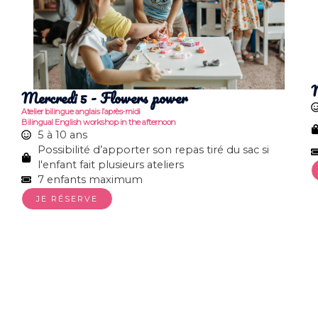
M
Mercredi 5 - Flowers power
Atelier bilingue anglais l’après-midi
Bilingual English workshop in the afternoon
5 à 10 ans
Possibilité d’apporter son repas tiré du sac si
l'enfant fait plusieurs ateliers
7 enfants maximum
JE RÉSERVE